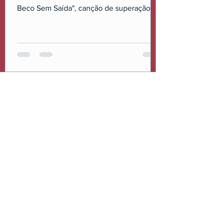
Beco Sem Saída", canção de superação
escrita por Tiago Araripe e Luciano
Franco.