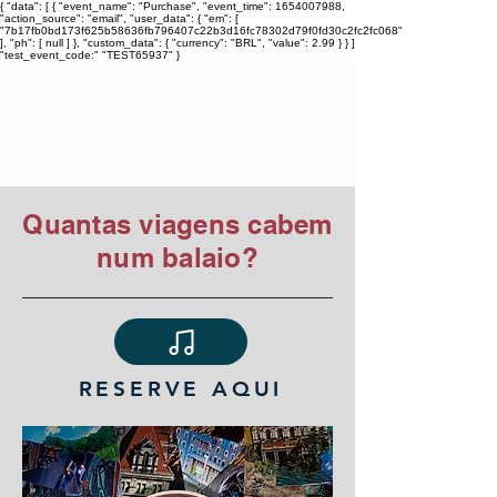
{ "data": [ { "event_name": "Purchase", "event_time": 1654007988,
"action_source": "email", "user_data": { "em": [
"7b17fb0bd173f625b58636fb796407c22b3d16fc78302d79f0fd30c2fc2fc068"
], "ph": [ null ] }, "custom_data": { "currency": "BRL", "value": 2.99 } } ]
"test_event_code:" "TEST65937" }
TIAGO ARARIPE
Quantas viagens cabem
num balaio?
RESERVE AQUI