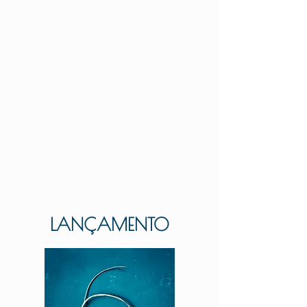
bando e a nitidez do percurso.
O álbum é, a um só tempo, ajuntamento
e plataforma de voo. Algumas destas
canções já habitam o ar há meses ou
anos; outras, como
Do Fado ao Tango
,
Tudo Que Meus Olhos Não Viram
e
Chuva Meteórica
, acabam de inaugurar
o seu destino inédito. Lado a lado, elas
deixam de ser fragmentos para se
tornarem horizonte.
LANÇAMENTO