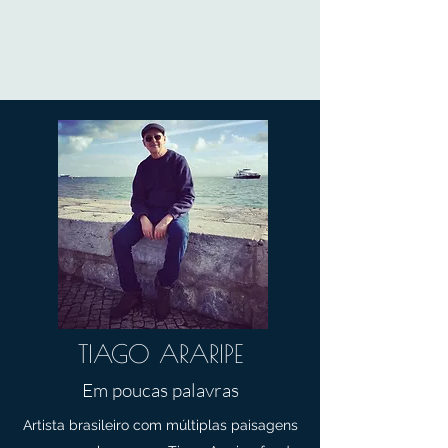
TIAGO ARARIPE
Em poucas palavras
Artista brasileiro com múltiplas paisagens