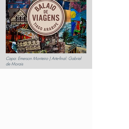
Capa: Emerson Monteiro | Arte-final: Gabriel
de Morais
Cada canção é uma partida; uma ideia
que, ao ganhar asas, deixa de pertencer
ao chão para se tornar propriedade do
vento. Reuni-las neste
Balaio de
Viagens
não é um ato de arrumação,
mas de soltura: é ver pássaros, antes
dispersos, recuperarem o sentido do