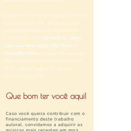
bando e a nitidez do percurso.
O álbum é, a um só tempo, ajuntamento
e plataforma de voo. Algumas destas
canções já habitam o ar há meses ou
anos; outras, como
Do Fado ao Tango
,
Tudo Que Meus Olhos Não Viram
e
Chuva Meteórica
, acabam de inaugurar
o seu destino inédito. Lado a lado, elas
deixam de ser fragmentos para se
tornarem horizonte.
Que bom ter você aqui!
Caso você queira contribuir com o
financiamento deste trabalho
autoral, convidamos a adquirir as
músicas mais recentes em mp3,