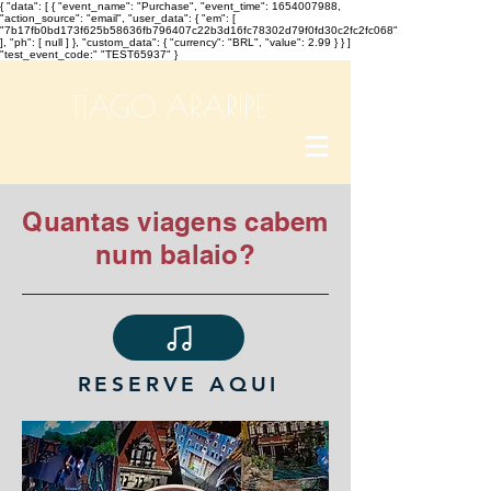
{ "data": [ { "event_name": "Purchase", "event_time": 1654007988,
"action_source": "email", "user_data": { "em": [
"7b17fb0bd173f625b58636fb796407c22b3d16fc78302d79f0fd30c2fc2fc068"
], "ph": [ null ] }, "custom_data": { "currency": "BRL", "value": 2.99 } } ]
"test_event_code:" "TEST65937" }
TIAGO ARARIPE
Quantas viagens cabem
num balaio?
RESERVE AQUI