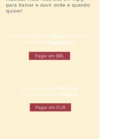
para baixar e ouvir onde e quando
quiser!
Quero pagar em
Real
pela minha
conta no
PagSeguro
Pagar em BRL
Quero pagar em
Euro
pela
minha conta no
PayPal
Pagar em EUR