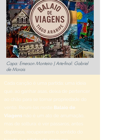
Capa: Emerson Monteiro | Arte-final: Gabriel
de Morais
Cada canção é uma partida; uma ideia
que, ao ganhar asas, deixa de pertencer
ao chão para se tornar propriedade do
vento. Reuni-las neste
Balaio de
Viagens
não é um ato de arrumação,
mas de soltura: é ver pássaros, antes
dispersos, recuperarem o sentido do