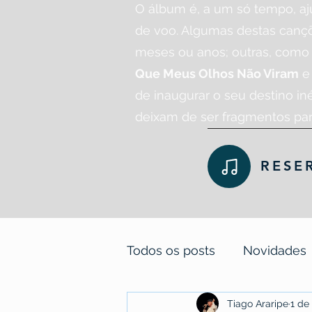
O álbum é, a um só tempo, a
de voo. Algumas destas cançõ
meses ou anos; outras, com
Que Meus Olhos Não Viram
de inaugurar o seu destino iné
deixam de ser fragmentos par
RESE
Todos os posts
Novidades
Tiago Araripe
1 de
Poemas-pílulas, contos-g