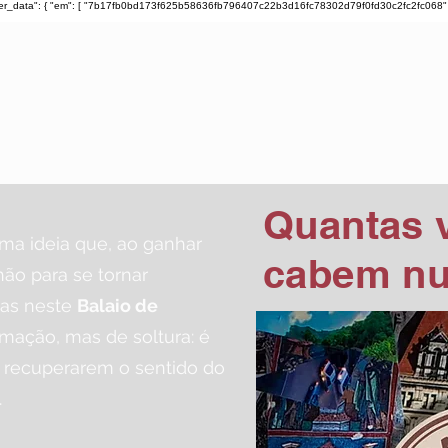
ser_data": { "em": [ "7b17fb0bd173f625b58636fb796407c22b3d16fc78302d79f0fd30c2fc2fc068" ], "ph"
TIAGO ARARIPE
Quantas 
ma ideia que, ao ganhar
cabem nu
hão para se tornar
las neste
Balaio de
mação, mas de soltura: é
, recuperarem o sentido do
.