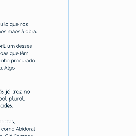
uilo que nos 
mos mãos à obra. 
ril, um desses 
soas que têm 
tenho procurado 
a. Algo 
ós
 já traz no 
al plural, 
ades. 
oetas, 
es como Abidoral 