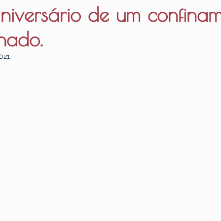
aniversário de um confina
hado.
2021