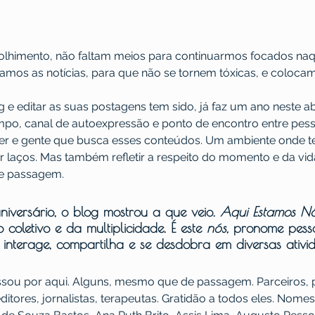
lhimento, não faltam meios para continuarmos focados naq
tramos as notícias, para que não se tornem tóxicas, e coloca
 e editar as suas postagens tem sido, já faz um ano neste ab
po, canal de autoexpressão e ponto de encontro entre pes
izer e gente que busca esses conteúdos. Um ambiente onde 
ecer laços. Mas também refletir a respeito do momento e da vid
de passagem.
niversário, o blog mostrou a que veio. 
Aqui Estamos N
coletivo e da multiplicidade. É este 
nós,
 pronome pesso
 interage, compartilha e se desdobra em diversas ativid
ssou por aqui. Alguns, mesmo que de passagem. Parceiros, p
editores, jornalistas, terapeutas. Gratidão a todos eles. Nom