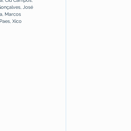
oa, Cid Campos, 
Gonçalves, José 
da, Marcos 
Paes, Xico 