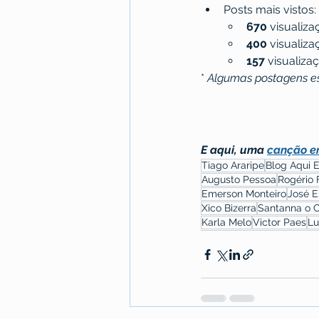
Posts mais vistos:
670
 visualiza
400
 visualiza
157
 visualizaç
* 
Algumas postagens es
E aqui, uma 
canção e
Tiago Araripe
Blog Aqui 
Augusto Pessoa
Rogério 
Emerson Monteiro
José 
Xico Bizerra
Santanna o 
Karla Melo
Victor Paes
Lu