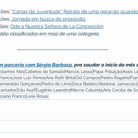
ções: 
"Cartas da Juventude." Retrato de uma geração quando
ções: 
Jornada em busca do propósito.
ões: 
Ode a Nuestra Señora de La Concepción
tão classificadas em mais de uma categoria.
m parceria com Sérgio Barbosa
, pra saudar o início do mês d
Estamos Nós
Cabelos de Sansão
Marcos Lessa
Papa Poluição
Assis L
Franco
José Luiz Penna
Ana Ruth Brito
Cid Campos
Pedro Rogério
Fla
Esmeraldo Gonçalves
Pedro de Lima
Zeca Baleiro.
Abidoral Jamacaru
Cantador
Edu Asaf
Eugênio Leandro
Márcio Catunda
Ana Cecília de S
ciano Franco
Lívia Rosas