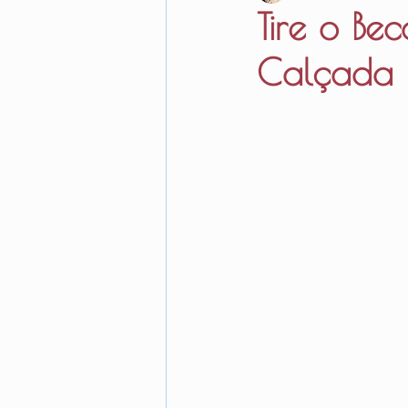
Tire o B
Calçada