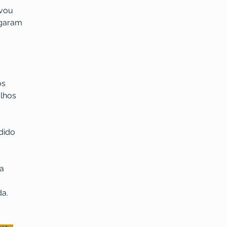
avou
agaram
s
os
olhos
dido
da
a. 