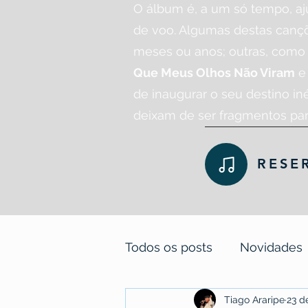
O álbum é, a um só tempo, a
de voo. Algumas destas cançõ
meses ou anos; outras, com
Que Meus Olhos Não Viram
de inaugurar o seu destino iné
deixam de ser fragmentos par
RESE
Todos os posts
Novidades
Tiago Araripe
23 d
Poemas-pílulas, contos-g