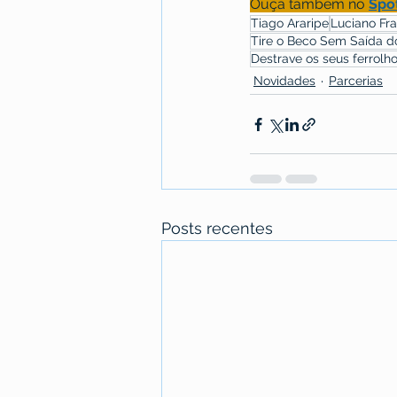
Ouça também no 
Spot
Tiago Araripe
Luciano Fr
Tire o Beco Sem Saída d
Destrave os seus ferrolh
Novidades
Parcerias
Posts recentes