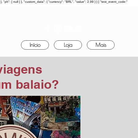
: [ null ] }, "custom_data": { "currency": "BRL", "value": 2.99 } } ] "test_event_code:"
Início
Loja
Mais
viagens
m balaio?