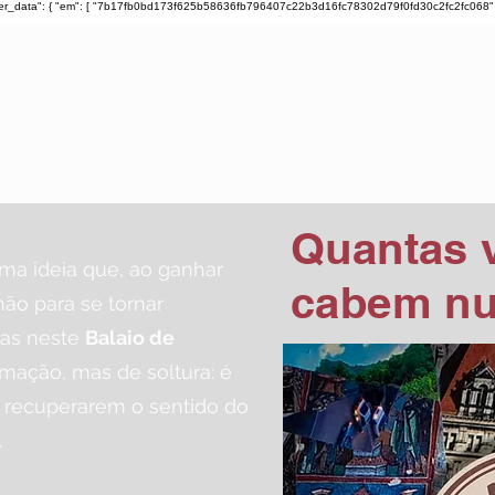
ser_data": { "em": [ "7b17fb0bd173f625b58636fb796407c22b3d16fc78302d79f0fd30c2fc2fc068" ], "ph"
TIAGO ARARIPE
Quantas 
ma ideia que, ao ganhar
cabem nu
hão para se tornar
las neste
Balaio de
mação, mas de soltura: é
, recuperarem o sentido do
.