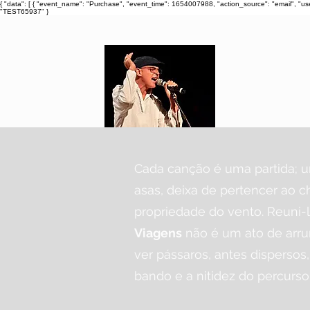
{ "data": [ { "event_name": "Purchase", "event_time": 1654007988, "action_source": "email", "u
"TEST65937" }
Cada canção é uma partida; u
asas, deixa de pertencer ao c
propriedade do vento. Reuni-
Viagens
não é um ato de arru
ver pássaros, antes dispersos
bando e a nitidez do percurso