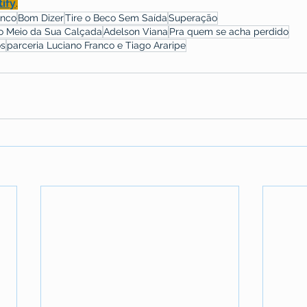
ify
.
anco
Bom Dizer
Tire o Beco Sem Saída
Superação
o Meio da Sua Calçada
Adelson Viana
Pra quem se acha perdido
os
parceria Luciano Franco e Tiago Araripe