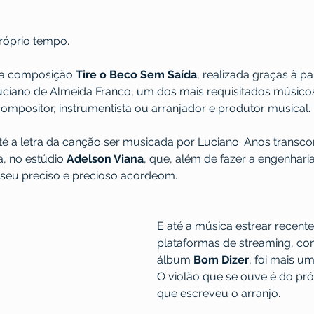
róprio tempo.
 a composição 
Tire o Beco Sem Saída
, realizada graças à p
uciano de Almeida Franco, um dos mais requisitados músico
ompositor, instrumentista ou arranjador e produtor musical.
é a letra da canção ser musicada por Luciano. Anos transco
, no estúdio 
Adelson Viana
, que, além de fazer a engenhari
 seu preciso e precioso acordeom.
E até a música estrear recent
plataformas de streaming, co
álbum 
Bom Dizer
, foi mais u
O violão que se ouve é do pró
que escreveu o arranjo.