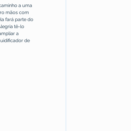
 caminho a uma 
tro mãos com 
la fará parte do 
egria tê-lo 
mpliar a 
uidificador de 