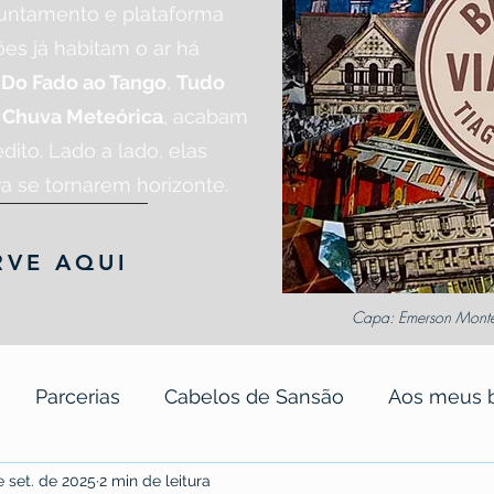
juntamento e plataforma
es já habitam o ar há
o
Do Fado ao Tango
,
Tudo
e
Chuva Meteórica
, acabam
dito. Lado a lado, elas
a se tornarem horizonte.
RVE AQUI
Capa: Emerson Monteir
Parcerias
Cabelos de Sansão
Aos meus 
e set. de 2025
2 min de leitura
otas
Papa Poluição
Terramarear
Release