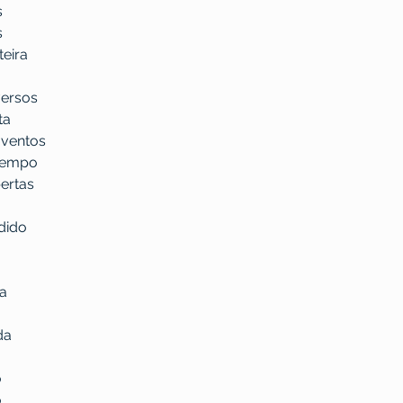
s
s
eira
versos
ta
 ventos
 tempo
ertas
dido
da
da
o
o