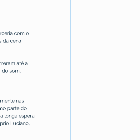
arceria com o 
s da cena 
rreram até a 
a do som, 
emente nas 
mo parte do 
ma longa espera. 
prio Luciano, 