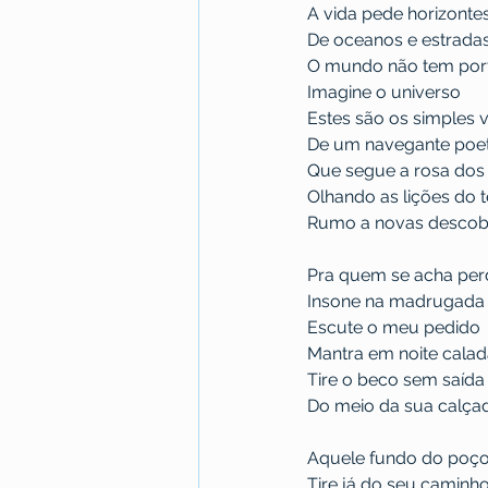
A vida pede horizonte
De oceanos e estrada
O mundo não tem port
Imagine o universo
Estes são os simples 
De um navegante poe
Que segue a rosa dos
Olhando as lições do
Rumo a novas descob
Pra quem se acha per
Insone na madrugada
Escute o meu pedido
Mantra em noite cala
Tire o beco sem saída
Do meio da sua calça
Aquele fundo do poç
Tire já do seu caminh