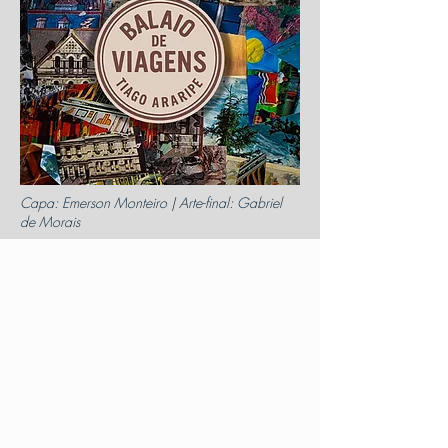
Capa: Emerson Monteiro | Arte-final: Gabriel
de Morais
Cada canção é uma partida; uma ideia
que, ao ganhar asas, deixa de pertencer
ao chão para se tornar propriedade do
vento. Reuni-las neste
Balaio de
Viagens
não é um ato de arrumação,
mas de soltura: é ver pássaros, antes
dispersos, recuperarem o sentido do