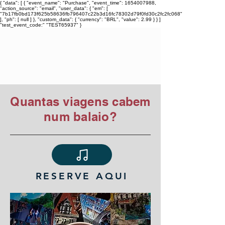
{ "data": [ { "event_name": "Purchase", "event_time": 1654007988,
"action_source": "email", "user_data": { "em": [
"7b17fb0bd173f625b58636fb796407c22b3d16fc78302d79f0fd30c2fc2fc068"
], "ph": [ null ] }, "custom_data": { "currency": "BRL", "value": 2.99 } } ]
"test_event_code:" "TEST65937" }
TIAGO ARARIPE
Quantas viagens cabem
num balaio?
RESERVE AQUI