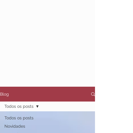
bando e a nitidez do percurso.
O álbum é, a um só tempo, ajuntamento
e plataforma de voo. Algumas destas
canções já habitam o ar há meses ou
anos; outras, como
Do Fado ao Tango
,
Tudo Que Meus Olhos Não Viram
e
Chuva Meteórica
, acabam de inaugurar
o seu destino inédito. Lado a lado, elas
deixam de ser fragmentos para se
tornarem horizonte.
Blog
Todos os posts
Todos os posts
Novidades