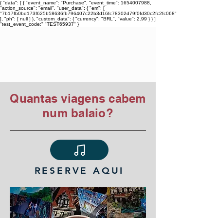
{ "data": [ { "event_name": "Purchase", "event_time": 1654007988,
"action_source": "email", "user_data": { "em": [
"7b17fb0bd173f625b58636fb796407c22b3d16fc78302d79f0fd30c2fc2fc068"
], "ph": [ null ] }, "custom_data": { "currency": "BRL", "value": 2.99 } } ]
"test_event_code:" "TEST65937" }
TIAGO ARARIPE
Quantas viagens cabem
num balaio?
RESERVE AQUI