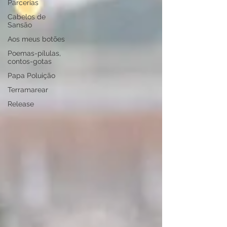
Parcerias
Cabelos de
Sansão
Aos meus botões
Poemas-pílulas,
contos-gotas
Papa Poluição
Terramarear
Release