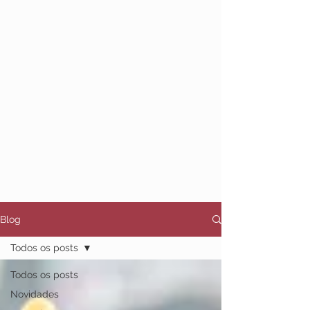
bando e a nitidez do percurso.
O álbum é, a um só tempo, ajuntamento
e plataforma de voo. Algumas destas
canções já habitam o ar há meses ou
anos; outras, como
Do Fado ao Tango
,
Tudo Que Meus Olhos Não Viram
e
Chuva Meteórica
, acabam de inaugurar
o seu destino inédito. Lado a lado, elas
deixam de ser fragmentos para se
tornarem horizonte.
Blog
Todos os posts
Todos os posts
Novidades