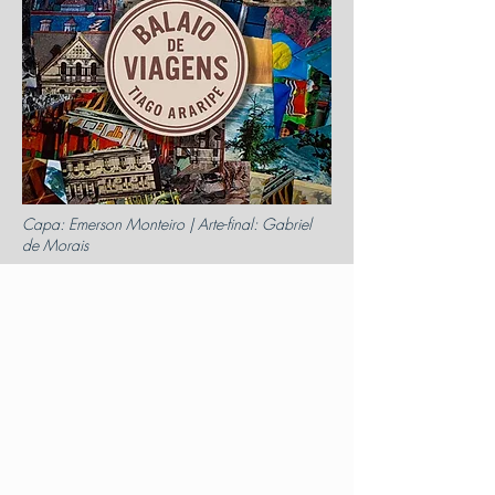
Capa: Emerson Monteiro | Arte-final: Gabriel
de Morais
Cada canção é uma partida; uma ideia
que, ao ganhar asas, deixa de pertencer
ao chão para se tornar propriedade do
vento. Reuni-las neste
Balaio de
Viagens
não é um ato de arrumação,
mas de soltura: é ver pássaros, antes
dispersos, recuperarem o sentido do