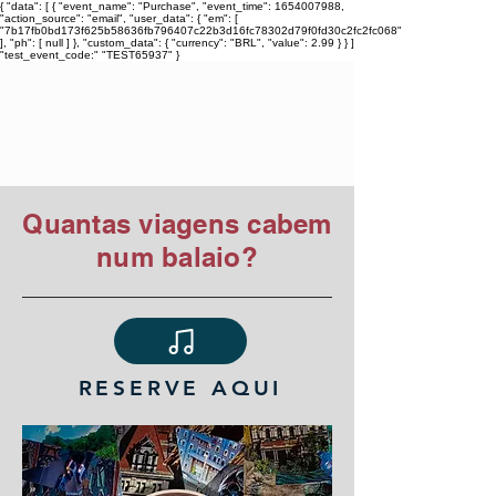
{ "data": [ { "event_name": "Purchase", "event_time": 1654007988,
"action_source": "email", "user_data": { "em": [
"7b17fb0bd173f625b58636fb796407c22b3d16fc78302d79f0fd30c2fc2fc068"
], "ph": [ null ] }, "custom_data": { "currency": "BRL", "value": 2.99 } } ]
"test_event_code:" "TEST65937" }
TIAGO ARARIPE
Quantas viagens cabem
num balaio?
RESERVE AQUI