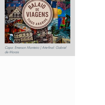
Capa: Emerson Monteiro | Arte-final: Gabriel
de Morais
Cada canção é uma partida; uma ideia
que, ao ganhar asas, deixa de pertencer
ao chão para se tornar propriedade do
vento. Reuni-las neste
Balaio de
Viagens
não é um ato de arrumação,
mas de soltura: é ver pássaros, antes
dispersos, recuperarem o sentido do