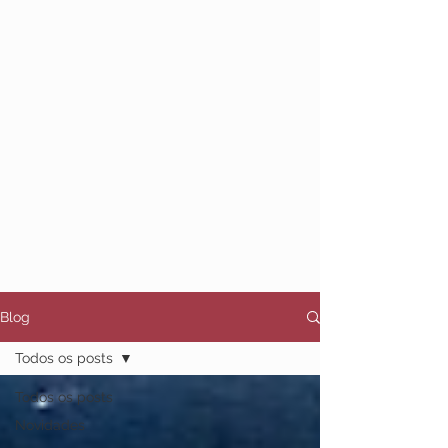
bando e a nitidez do percurso.
O álbum é, a um só tempo, ajuntamento
e plataforma de voo. Algumas destas
canções já habitam o ar há meses ou
anos; outras, como
Do Fado ao Tango
,
Tudo Que Meus Olhos Não Viram
e
Chuva Meteórica
, acabam de inaugurar
o seu destino inédito. Lado a lado, elas
deixam de ser fragmentos para se
tornarem horizonte.
Blog
Todos os posts
Todos os posts
Novidades