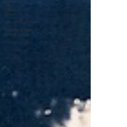
Parcerias
Cabelos de
Sansão
Aos meus botões
Poemas-pílulas,
contos-gotas
Papa Poluição
Terramarear
Release