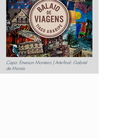
Capa: Emerson Monteiro | Arte-final: Gabriel
de Morais
Cada canção é uma partida; uma ideia
que, ao ganhar asas, deixa de pertencer
ao chão para se tornar propriedade do
vento. Reuni-las neste
Balaio de
Viagens
não é um ato de arrumação,
mas de soltura: é ver pássaros, antes
dispersos, recuperarem o sentido do