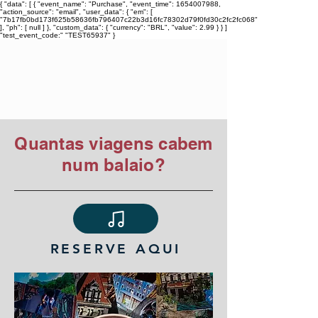
{ "data": [ { "event_name": "Purchase", "event_time": 1654007988,
"action_source": "email", "user_data": { "em": [
"7b17fb0bd173f625b58636fb796407c22b3d16fc78302d79f0fd30c2fc2fc068"
], "ph": [ null ] }, "custom_data": { "currency": "BRL", "value": 2.99 } } ]
"test_event_code:" "TEST65937" }
TIAGO ARARIPE
Quantas viagens cabem
num balaio?
RESERVE AQUI