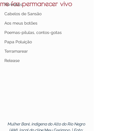
me faz permanecer vivo
Parcerias
Cabelos de Sansão
Aos meus botões
Poemas-pílulas, contos-gotas
Papa Poluição
Terramarear
Release
Mulher Baré, indígena do Alto do Rio Negro 
(AM), local do clipe 
Meu Garimpo
. | Foto: 